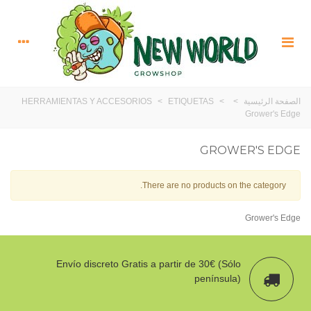
الصفحة الرئيسية
>
>
ETIQUETAS
>
HERRAMIENTAS Y ACCESORIOS
Grower's Edge
GROWER'S EDGE
There are no products on the category.
Grower's Edge
Envío discreto Gratis a partir de 30€ (Sólo
península)