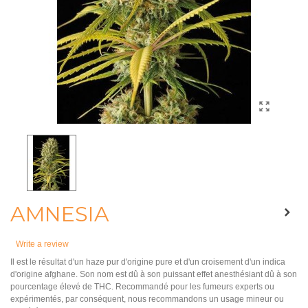
AMNESIA
Write a review
Il est le résultat d'un haze pur d'origine pure et d'un croisement d'un indica
d'origine afghane. Son nom est dû à son puissant effet anesthésiant dû à son
pourcentage élevé de THC. Recommandé pour les fumeurs experts ou
expérimentés, par conséquent, nous recommandons un usage mineur ou