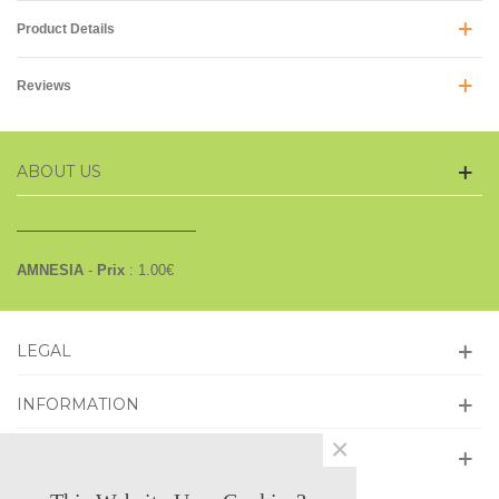
Product Details
Reviews
ABOUT US
AMNESIA
-
Prix
:
1.00
€
LEGAL
INFORMATION
×
GET SOCIAL