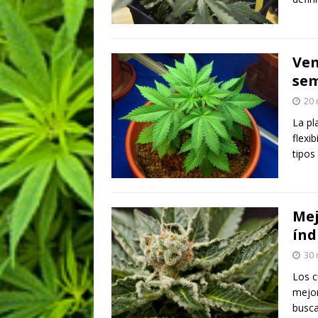
Ven
sem
20 
La pl
flexi
tipos
Mej
índ
30 
Los c
mejor
busca