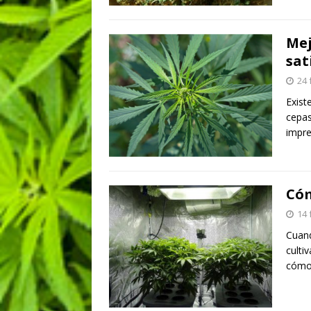
Mej
sat
24 
Exist
cepas
impre
Cóm
14 
Cuand
culti
cómo 