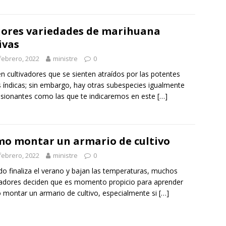
ores variedades de marihuana
ivas
febrero, 2022
ministre
0
en cultivadores que se sienten atraídos por las potentes
 índicas; sin embargo, hay otras subespecies igualmente
sionantes como las que te indicaremos en este
[…]
o montar un armario de cultivo
febrero, 2022
ministre
0
o finaliza el verano y bajan las temperaturas, muchos
vadores deciden que es momento propicio para aprender
montar un armario de cultivo, especialmente si
[…]