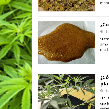
medic
¿Có
18 
Si er
simpl
mari
¿Có
pla
18 
El su
una b
defin