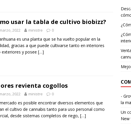
Desca
cómo
mo usar la tabla de cultivo biobizz?
¿Cómo
marzo, 2022
ministre
0
¿Cómo
rihuana es una planta que se ha vuelto popular en la
interi
lidad, gracias a que puede cultivarse tanto en interiores
Venta
 exteriores y posee
[…]
canna
Mejor
COM
ores revienta cogollos
marzo, 2022
ministre
0
- Gr
la ma
 mercado es posible encontrar diversos elementos que
itan el cultivo de cannabis tanto para uso personal como
Un c
cial, desde sistemas completos de riego,
[…]
New 