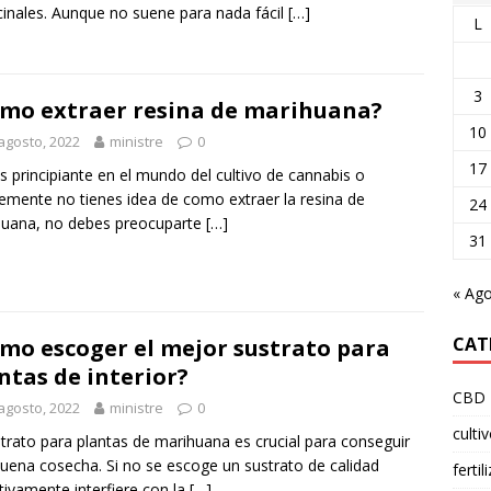
inales. Aunque no suene para nada fácil
[…]
L
3
mo extraer resina de marihuana?
10
agosto, 2022
ministre
0
17
es principiante en el mundo del cultivo de cannabis o
emente no tienes idea de como extraer la resina de
24
huana, no debes preocuparte
[…]
31
« Ag
CAT
mo escoger el mejor sustrato para
ntas de interior?
CBD
agosto, 2022
ministre
0
culti
strato para plantas de marihuana es crucial para conseguir
uena cosecha. Si no se escoge un sustrato de calidad
fertil
itivamente interfiere con la
[…]