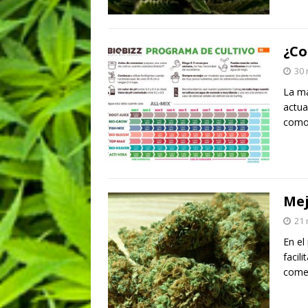
¿Co
30 
La ma
actua
como
Mej
21 
En el
facil
comer