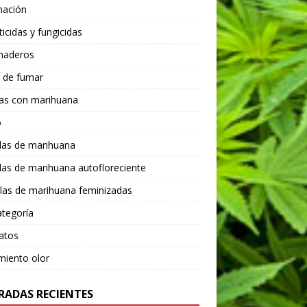
nación
ticidas y fungicidas
rnaderos
 de fumar
tas con marihuana
o
las de marihuana
las de marihuana autofloreciente
las de marihuana feminizadas
ategoría
atos
miento olor
RADAS RECIENTES