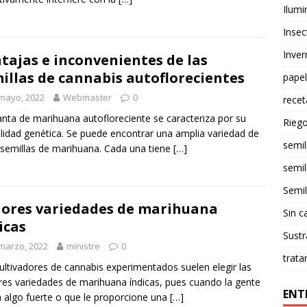
Ilumi
Insec
Inve
tajas e inconvenientes de las
illas de cannabis autoflorecientes
papel
mayo, 2022
Webmaster
0
rece
anta de marihuana autofloreciente se caracteriza por su
Rieg
bilidad genética. Se puede encontrar una amplia variedad de
semil
 semillas de marihuana. Cada una tiene
[…]
semil
Semil
ores variedades de marihuana
Sin c
icas
Sustr
marzo, 2022
ministre
0
trata
ultivadores de cannabis experimentados suelen elegir las
es variedades de marihuana índicas, pues cuando la gente
ENT
 algo fuerte o que le proporcione una
[…]