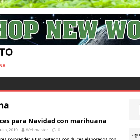
TO
ANA
na
ces para Navidad con marihuana
julio, 2019
Webmaster
0
ago
res sorprender a tus invitados con dulces elaborados con