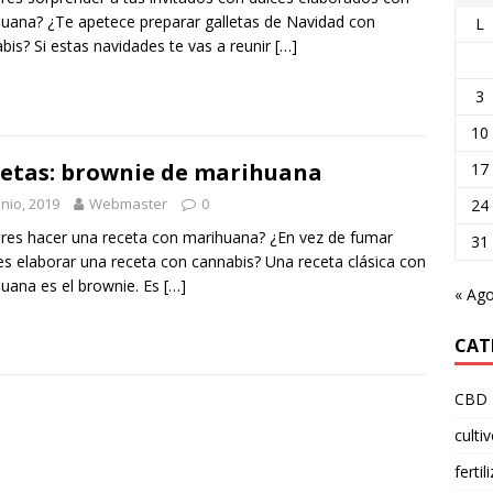
uana? ¿Te apetece preparar galletas de Navidad con
L
bis? Si estas navidades te vas a reunir
[…]
3
10
etas: brownie de marihuana
17
unio, 2019
Webmaster
0
24
res hacer una receta con marihuana? ¿En vez de fumar
31
es elaborar una receta con cannabis? Una receta clásica con
uana es el brownie. Es
[…]
« Ag
CAT
CBD
culti
fertil