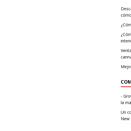
Desca
cómo
¿Cómo
¿Cómo
interi
Venta
canna
Mejor
COM
- Gr
la ma
Un c
New 