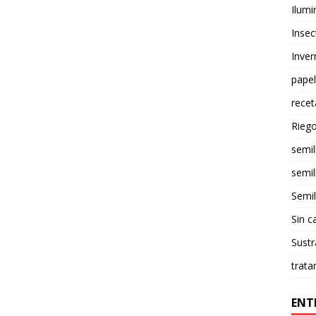
Ilumi
Insec
Inve
papel
rece
Rieg
semil
semil
Semil
Sin c
Sustr
trata
ENT