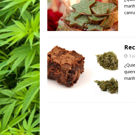
marih
canna
Rec
3 j
¿Quie
quier
marih