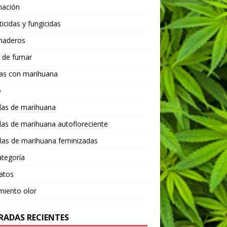
nación
ticidas y fungicidas
rnaderos
 de fumar
tas con marihuana
o
las de marihuana
las de marihuana autofloreciente
las de marihuana feminizadas
ategoría
atos
miento olor
RADAS RECIENTES