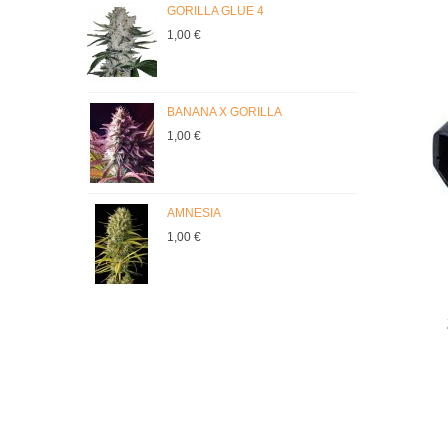
GORILLA GLUE 4
J
1,00 €
0
BANANA X GORILLA
C
1,00 €
1
AMNESIA
M
1,00 €
1
Aña