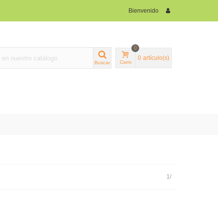
Bienvenido
0
0
artículo(s)
Carro
Buscar
1/