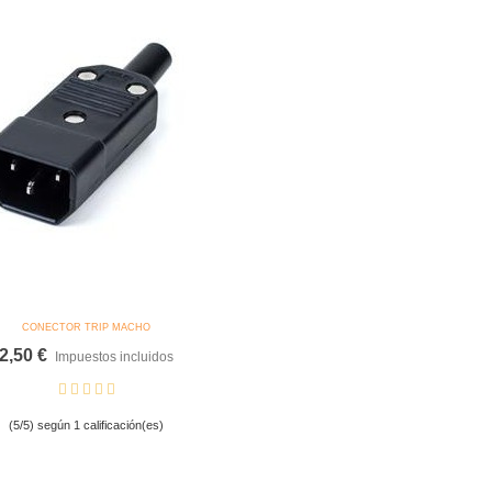
IFFY (1 unidad)
,07 €
RITICAL AUTO
,00 €
AGNUM AUTO
,00 €
CONECTOR TRIP MACHO
dir Al Carrito
2,50 €
Impuestos incluidos
(5/5) según 1 calificación(es)