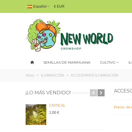
Español
€ EUR
SEMILLAS DE MARIHUANA
CULTIVO
I
Inicio
>
ILUMINACIÓN
>
ACCESORIOS ILUMINACIÓN
ACCES
¡LO MÁS VENDIDO!
CRITICAL
C
Precio: de
1,00 €
1