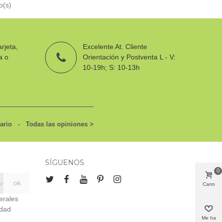
o(s)
rjeta,
Excelente At. Cliente
a o
Orientación y Postventa L - V:
10-19h; S: 10-13h
uario
- Todas las opiniones
>
SÍGUENOS
0
Carro
erales
idad
Me ha