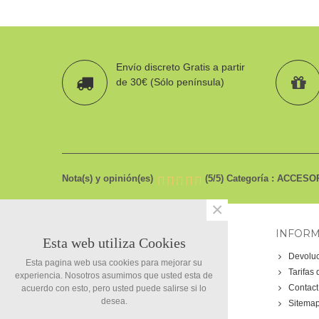
Envío discreto Gratis a partir
de 30€ (Sólo península)
Nota(s) y opinión(es)
(
5
/
5
)
Categoría :
ACCESOR
×
LEGAL
INFOR
Esta web utiliza Cookies
Aviso legal
Devolu
Esta pagina web usa cookies para mejorar su
Términos y condiciones
Tarifas 
experiencia. Nosotros asumimos que usted esta de
Política de cookies
Contact
acuerdo con esto, pero usted puede salirse si lo
desea.
Política de privacidad
Sitema