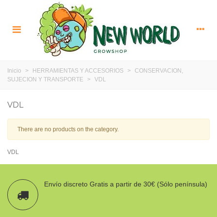
Inicio
>
HERRAMIENTAS Y ACCESORIOS
>
CONSERVACION,
SUJECION Y TRANSPORTE
>
VDL
VDL
There are no products on the category.
VDL
Envío discreto Gratis a partir de 30€ (Sólo península)